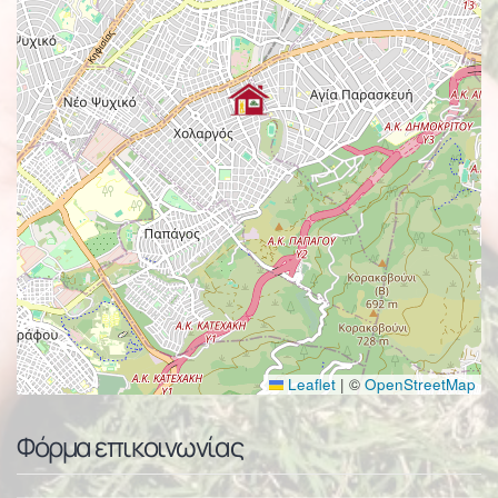
Leaflet
|
©
OpenStreetMap
Φόρμα επικοινωνίας