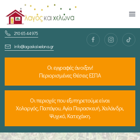
Skip
to
210 65 44 975
main
content
info@lagoskaixelona.gr
Οι εγγραφές άνοιξαν!
Περιορισμένες Θέσεις ΕΣΠΑ
Οι περιοχές που εξυπηρετούμε είναι
Χολαργός, Παπάγου, Αγία Παρασκευή, Χαλάνδρι,
Ψυχικό, Κατεχάκη.