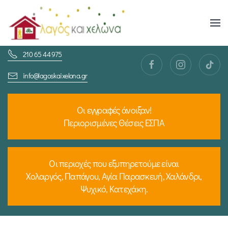
Skip
to
210 65 44 975
main
content
info@lagoskaixelona.gr
Οι εγγραφές άνοιξαν!
Περιορισμένες Θέσεις ΕΣΠΑ
Οι περιοχές που εξυπηρετούμε είναι
Χολαργός, Παπάγου, Αγία Παρασκευή, Χαλάνδρι,
Ψυχικό, Κατεχάκη.