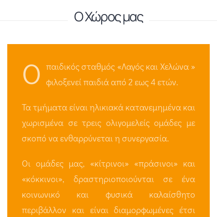
Ο Χώρος μας
Ο
παιδικός σταθμός «Λαγός και Χελώνα »
φιλοξενεί παιδιά από 2 εως 4 ετών.
Τα τμήματα είναι ηλικιακά κατανεμημένα και
χωρισμένα σε τρεις ολιγομελείς ομάδες με
σκοπό να ενθαρρύνεται η συνεργασία.
Οι ομάδες μας, «κίτρινοι» «πράσινοι» και
«κόκκινοι», δραστηριοποιούνται σε ένα
κοινωνικό και φυσικά καλαίσθητο
περιβάλλον και είναι διαμορφωμένες έτσι