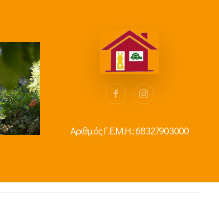
Αριθμός Γ.Ε.Μ.Η.: 68327903000