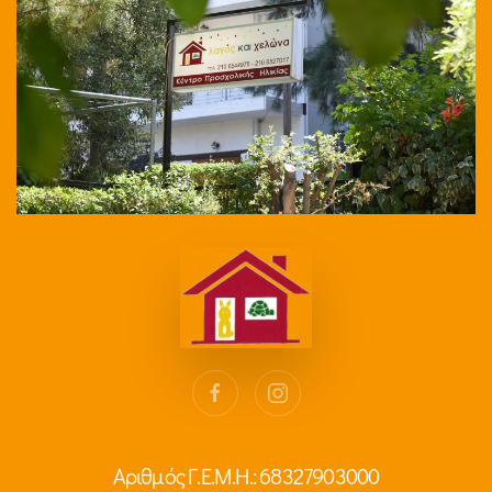
Αριθμός Γ.Ε.Μ.Η.: 68327903000