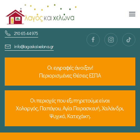
Skip
to
210 65 44 975
main
content
info@lagoskaixelona.gr
Οι εγγραφές άνοιξαν!
Περιορισμένες Θέσεις ΕΣΠΑ
Οι περιοχές που εξυπηρετούμε είναι
Χολαργός, Παπάγου, Αγία Παρασκευή, Χαλάνδρι,
Ψυχικό, Κατεχάκη.