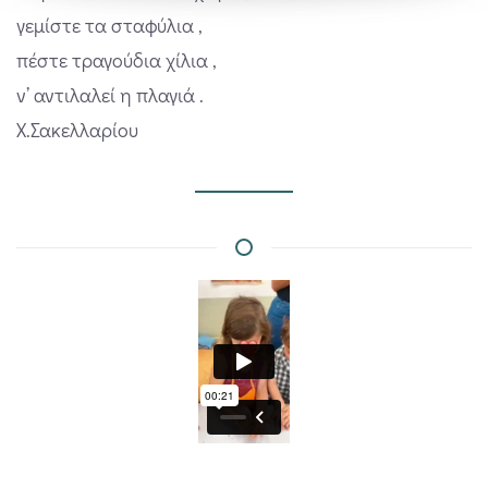
γεμίστε τα σταφύλια ,
πέστε τραγούδια χίλια ,
ν’ αντιλαλεί η πλαγιά .
Χ.Σακελλαρίου