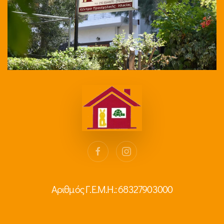
Αριθμός Γ.Ε.Μ.Η.: 68327903000