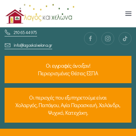
Skip
to
210 65 44 975
main
content
info@lagoskaixelona.gr
Οι εγγραφές άνοιξαν!
Περιορισμένες Θέσεις ΕΣΠΑ
Οι περιοχές που εξυπηρετούμε είναι
Χολαργός, Παπάγου, Αγία Παρασκευή, Χαλάνδρι,
Ψυχικό, Κατεχάκη.