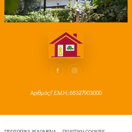
Αριθμός Γ.Ε.Μ.Η.: 68327903000
ΠΡΟΣΩΠΙΚΑ ΔΕΔΟΜΕΝΑ
ΠΟΛΙΤΙΚΗ COOKIES