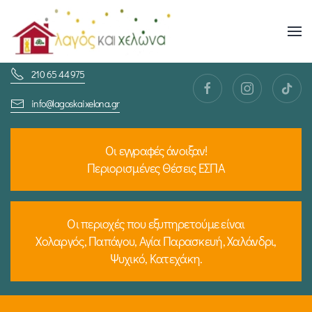
Skip
to
210 65 44 975
main
content
info@lagoskaixelona.gr
Οι εγγραφές άνοιξαν!
Περιορισμένες Θέσεις ΕΣΠΑ
Οι περιοχές που εξυπηρετούμε είναι
Χολαργός, Παπάγου, Αγία Παρασκευή, Χαλάνδρι,
Ψυχικό, Κατεχάκη.