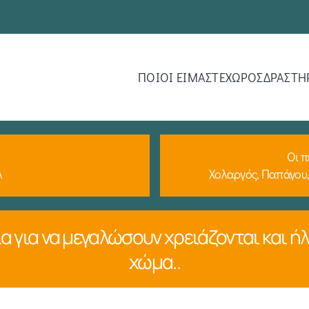
ΠΟΙΟΙ ΕΙΜΑΣΤΕ
ΧΩΡΟΣ
ΔΡΑΣΤΗ
Οι π
Α
Χολαργός, Παπάγου,
α για να μεγαλώσουν χρειάζονται και ήλι
χώμα..