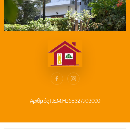
Αριθμός Γ.Ε.Μ.Η.: 68327903000