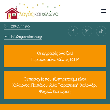
Skip
to
210 65 44 975
main
content
info@lagoskaixelona.gr
Οι εγγραφές άνοιξαν!
Περιορισμένες Θέσεις ΕΣΠΑ
Οι περιοχές που εξυπηρετούμε είναι
Χολαργός, Παπάγου, Αγία Παρασκευή, Χαλάνδρι,
Ψυχικό, Κατεχάκη.