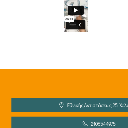
Εθνικής Αντιστάσεως 25, Χολ
2106544975